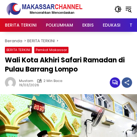
Langsung
ke
konten
BERITA TERKINI
POLKUMHAM
EKBIS
EDUKASI
TIP
Beranda
BERITA TERKINI
BERITA TERKINI
Pemkot Makassar
Wali Kota Akhiri Safari Ramadan di
Pulau Barrang Lompo
Mustam
2 Min Baca
19/03/2026