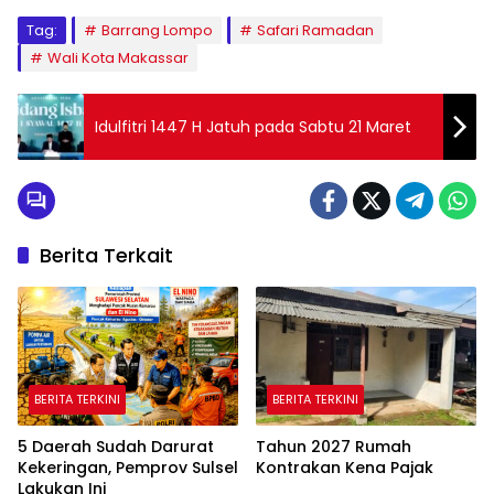
Tag:
Barrang Lompo
Safari Ramadan
Wali Kota Makassar
Idulfitri 1447 H Jatuh pada Sabtu 21 Maret
Berita Terkait
BERITA TERKINI
BERITA TERKINI
5 Daerah Sudah Darurat
Tahun 2027 Rumah
Kekeringan, Pemprov Sulsel
Kontrakan Kena Pajak
Lakukan Ini