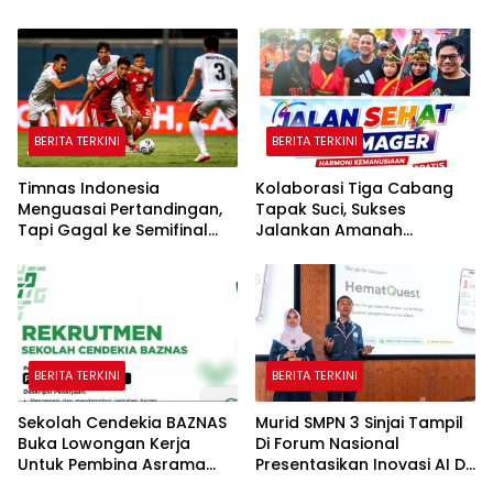
BERITA TERKINI
BERITA TERKINI
Timnas Indonesia
Kolaborasi Tiga Cabang
Menguasai Pertandingan,
Tapak Suci, Sukses
Tapi Gagal ke Semifinal
Jalankan Amanah
Piala AFF
Panggung di Hadapan
Gubernur Sulawesi Selatan
BERITA TERKINI
BERITA TERKINI
Sekolah Cendekia BAZNAS
Murid SMPN 3 Sinjai Tampil
Buka Lowongan Kerja
Di Forum Nasional
Untuk Pembina Asrama
Presentasikan Inovasi AI Di
Putri
Kantor Google Indonesia