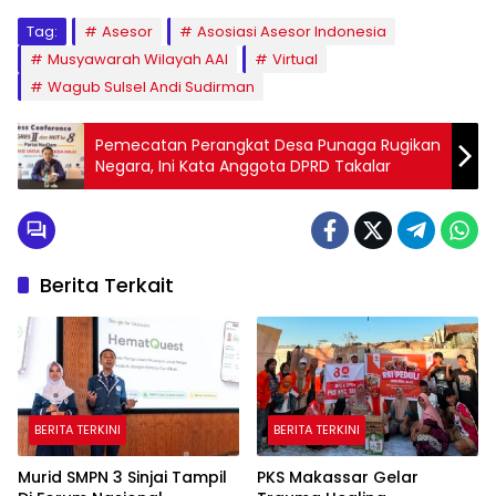
Tag:
Asesor
Asosiasi Asesor Indonesia
Musyawarah Wilayah AAI
Virtual
Wagub Sulsel Andi Sudirman
Pemecatan Perangkat Desa Punaga Rugikan
Negara, Ini Kata Anggota DPRD Takalar
Berita Terkait
BERITA TERKINI
BERITA TERKINI
Murid SMPN 3 Sinjai Tampil
PKS Makassar Gelar