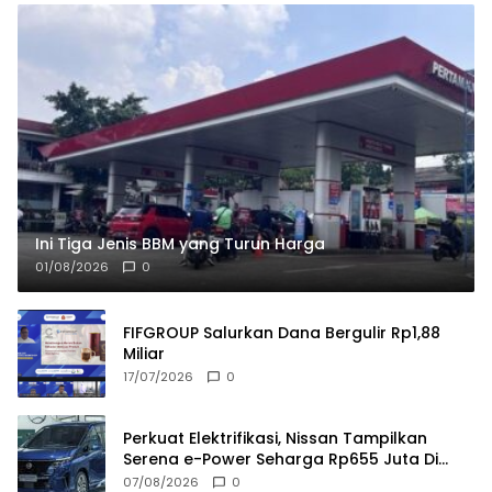
Ini Tiga Jenis BBM yang Turun Harga
01/08/2026
0
FIFGROUP Salurkan Dana Bergulir Rp1,88
Miliar
17/07/2026
0
Perkuat Elektrifikasi, Nissan Tampilkan
Serena e-Power Seharga Rp655 Juta Di
GIIAS 2026
07/08/2026
0