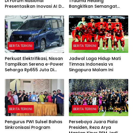
Di Forum Nasional
Trauma Healing
Presentasikan Inovasi AI Di
Bangkitkan Semangat
Kantor Google Indonesia
Korban Kebakaran Tallo
BERITA TERKINI
BERITA TERKINI
Perkuat Elektrifikasi, Nissan
Jadwal Laga Hidup Mati
Tampilkan Serena e-Power
Timnas Indonesia vs
Seharga Rp655 Juta Di
Singapura Malam Ini
GIIAS 2026
BERITA TERKINI
BERITA TERKINI
Pengurus PWI Sulsel Bahas
Persebaya Juara Piala
Sinkronisasi Program
Presiden, Reza Arya