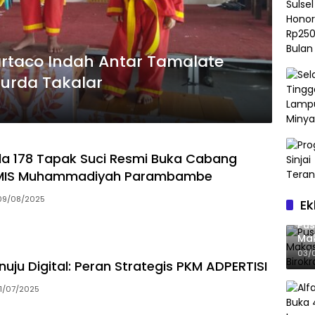
artaco Indah Antar Tamalate
urda Takalar
a 178 Tapak Suci Resmi Buka Cabang
i MIS Muhammadiyah Parambambe
09/08/2025
Ek
Pus
Mak
Bir
03/
uju Digital: Peran Strategis PKM ADPERTISI
11/07/2025