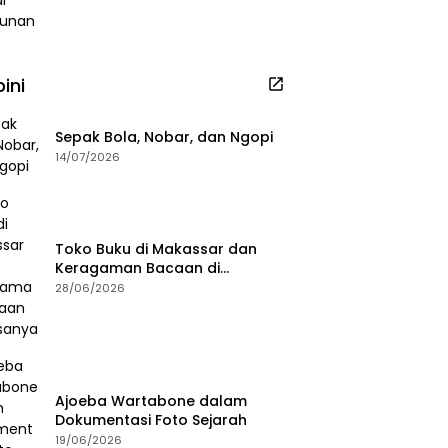
ini
Sepak Bola, Nobar, dan Ngopi
14/07/2026
Toko Buku di Makassar dan
Keragaman Bacaan di
Masanya
28/06/2026
Ajoeba Wartabone dalam
Dokumentasi Foto Sejarah
19/06/2026