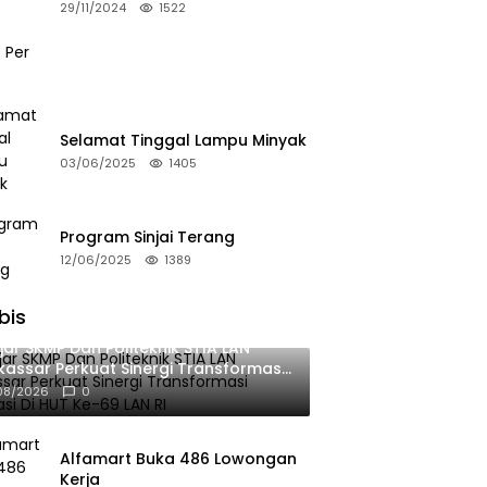
Bulan
29/11/2024
1522
Selamat Tinggal Lampu Minyak
03/06/2025
1405
Program Sinjai Terang
12/06/2025
1389
bis
jar SKMP Dan Politeknik STIA LAN
assar Perkuat Sinergi Transformasi
okrasi Di HUT Ke-69 LAN RI
08/2026
0
Alfamart Buka 486 Lowongan
Kerja