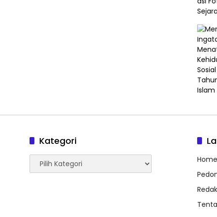
Kategori
L
Kategori
Hom
Pedom
Redak
Tent