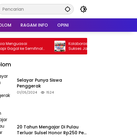
OLOM
RAGAM INFO
OPINI
asai
Kolaborasi Tiga Cabang Tapak Suci,
ke Semifinal
Sukses Jalankan Amanah Panggung di
Hadapan Gubernur Sulawesi Selatan
olom
Selayar Punya Siswa
Penggerak
01/05/2024
1524
20 Tahun Mengajar Di Pulau
Terluar Sulsel Honor Rp250 Per