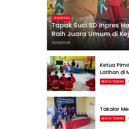
OLAHRAGA
Tapak Suci SD Inpres H
Raih Juara Umum di Kej
10/09/2025
Ketua Pimd
Latihan d
BERITA TERKINI
Takalar Men
BERITA TERKINI