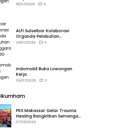
18/07/2026
0
ALFI Sulselbar Kolaborasi
Organda Pelabuhan
Selenggarakan FGD
24/07/2026
0
Indomobil Buka Lowongan
Kerja
09/07/2026
0
olkumham
PKS Makassar Gelar Trauma
Healing Bangkitkan Semangat
Korban Kebakaran Tallo
07/08/2026