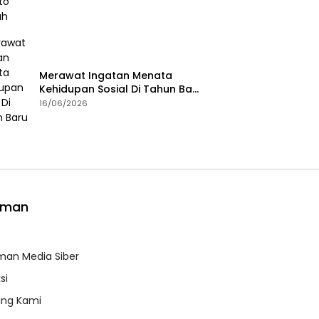
Merawat Ingatan Menata
Kehidupan Sosial Di Tahun Baru
Islam
16/06/2026
aman
e
an Media Siber
si
ang Kami