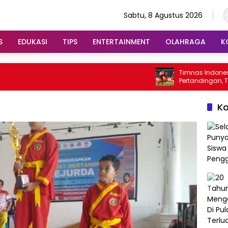
Sabtu, 8 Agustus 2026
S
EDUKASI
TIPS
ENTERTAINMENT
OLAHRAGA
K
Timnas Indonesia Mengu
Pertandingan, Tapi Gagal 
Piala AFF
K