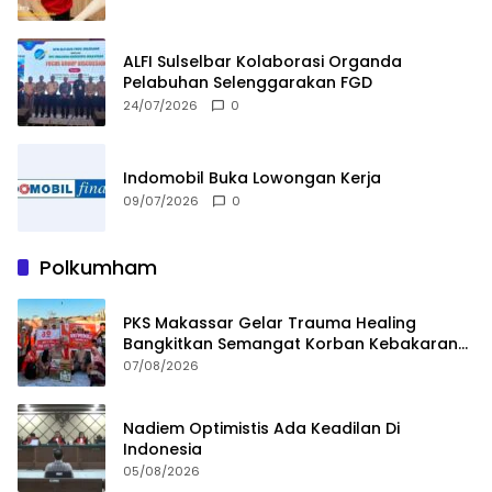
ALFI Sulselbar Kolaborasi Organda
Pelabuhan Selenggarakan FGD
24/07/2026
0
Indomobil Buka Lowongan Kerja
09/07/2026
0
Polkumham
PKS Makassar Gelar Trauma Healing
Bangkitkan Semangat Korban Kebakaran
Tallo
07/08/2026
Nadiem Optimistis Ada Keadilan Di
Indonesia
05/08/2026