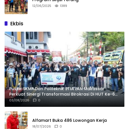
12/06/2025
1389
Ekbis
Pusjar SKMP Dan Politeknik STIA LAN Makassar
Perkuat Sinergi Transformasi Birokrasi Di HUT Ke-69
LAN RI
03/08/2026
0
Alfamart Buka 486 Lowongan Kerja
18/07/2026
0