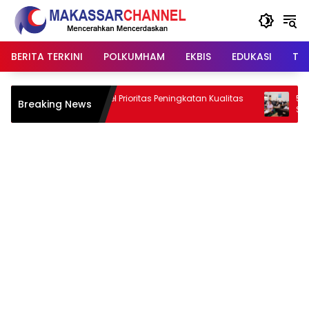
Langsung
ke
konten
BERITA TERKINI
POLKUMHAM
EKBIS
EDUKASI
TIP
PWI Sulsel Prioritas Peningkatan Kualitas
51 Guru Iku
Breaking News
Jurnalis
Sidrap