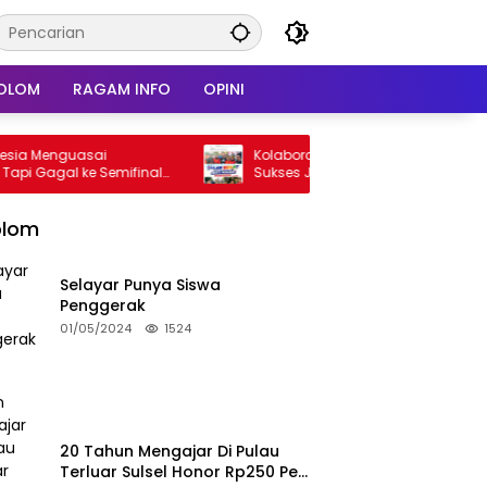
OLOM
RAGAM INFO
OPINI
guasai
Kolaborasi Tiga Cabang Tapak Suci,
l ke Semifinal
Sukses Jalankan Amanah Panggung di
Hadapan Gubernur Sulawesi Selatan
olom
Selayar Punya Siswa
Penggerak
01/05/2024
1524
20 Tahun Mengajar Di Pulau
Terluar Sulsel Honor Rp250 Per