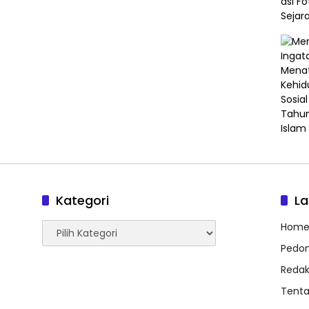
Kategori
L
Kategori
Hom
Pedom
Redak
Tent