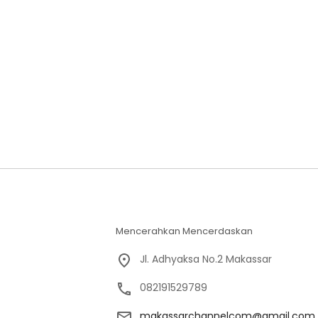
Mencerahkan Mencerdaskan
Jl. Adhyaksa No.2 Makassar
082191529789
makassarchannelcom@gmail.com