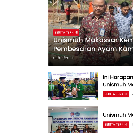
BERITA TERKINI
Unismuh Makassar Kembangkan Pembibitan dan
Pembesaran Ayam Ka
09/08/2019
Ini Harapa
Unismuh M
BERITA TERKINI
Unismuh Ma
BERITA TERKINI