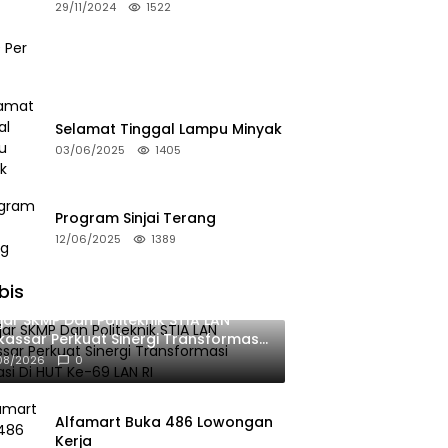
Bulan
29/11/2024
1522
Selamat Tinggal Lampu Minyak
03/06/2025
1405
Program Sinjai Terang
12/06/2025
1389
bis
jar SKMP Dan Politeknik STIA LAN
assar Perkuat Sinergi Transformasi
okrasi Di HUT Ke-69 LAN RI
08/2026
0
Alfamart Buka 486 Lowongan
Kerja