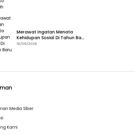
Merawat Ingatan Menata
Kehidupan Sosial Di Tahun Baru
Islam
16/06/2026
aman
e
an Media Siber
si
ang Kami