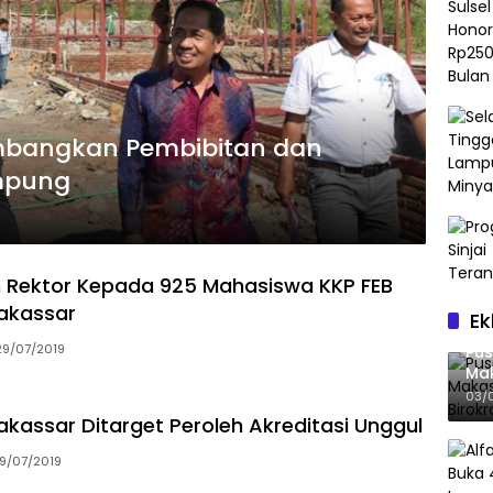
mpung
n Rektor Kepada 925 Mahasiswa KKP FEB
akassar
Ek
29/07/2019
Pus
Mak
Bir
03/
kassar Ditarget Peroleh Akreditasi Unggul
19/07/2019