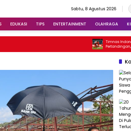
Sabtu, 8 Agustus 2026
S
EDUKASI
TIPS
ENTERTAINMENT
OLAHRAGA
K
Timnas Indonesia Men
Pertandingan, Tapi Gaga
Piala AFF
K