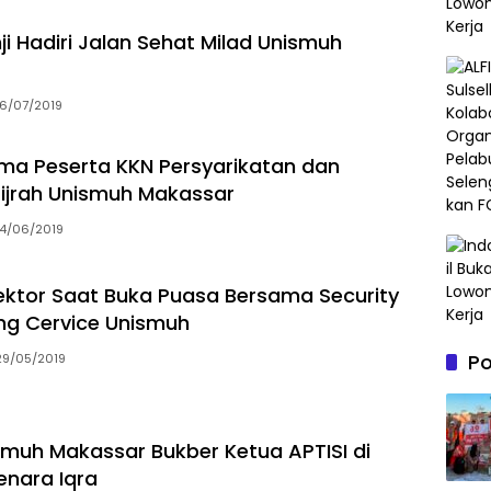
i Hadiri Jalan Sehat Milad Unismuh
16/07/2019
ima Peserta KKN Persyarikatan dan
Hijrah Unismuh Makassar
14/06/2019
Rektor Saat Buka Puasa Bersama Security
ng Cervice Unismuh
P
29/05/2019
smuh Makassar Bukber Ketua APTISI di
enara Iqra