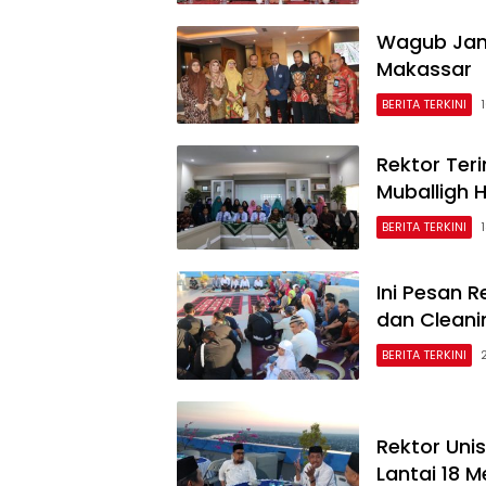
Wagub Janj
Makassar
BERITA TERKINI
Rektor Ter
Muballigh 
BERITA TERKINI
Ini Pesan 
dan Cleani
BERITA TERKINI
Rektor Uni
Lantai 18 M