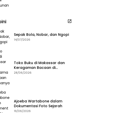
ini
Sepak Bola, Nobar, dan Ngopi
14/07/2026
Toko Buku di Makassar dan
Keragaman Bacaan di
Masanya
28/06/2026
Ajoeba Wartabone dalam
Dokumentasi Foto Sejarah
19/06/2026