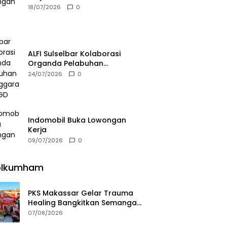
18/07/2026
0
ALFI Sulselbar Kolaborasi
Organda Pelabuhan
Selenggarakan FGD
24/07/2026
0
Indomobil Buka Lowongan
Kerja
09/07/2026
0
olkumham
PKS Makassar Gelar Trauma
Healing Bangkitkan Semangat
Korban Kebakaran Tallo
07/08/2026