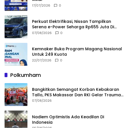
17/07/2026
0
Perkuat Elektrifikasi, Nissan Tampilkan
Serena e-Power Seharga Rp655 Juta Di
GIIAS 2026
07/08/2026
0
Kemnaker Buka Program Magang Nasional
Untuk 249 Kuota
22/07/2026
0
Polkumham
Bangkitkan Semangat Korban Kebakaran
Tallo, PKS Makassar Dan RKI Gelar Trauma
Healing
07/08/2026
Nadiem Optimistis Ada Keadilan Di
Indonesia
05/08/2026