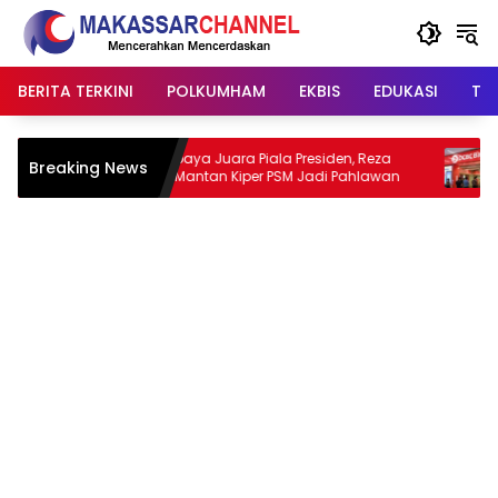
Langsung
ke
konten
BERITA TERKINI
POLKUMHAM
EKBIS
EDUKASI
TIP
Persebaya Juara Piala Presiden, Reza
Breaking News
Bank OC
Arya Mantan Kiper PSM Jadi Pahlawan