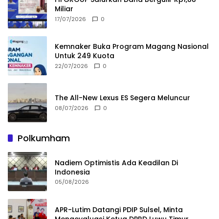
Miliar
17/07/2026
0
Kemnaker Buka Program Magang Nasional
Untuk 249 Kuota
22/07/2026
0
The All-New Lexus ES Segera Meluncur
08/07/2026
0
Polkumham
Nadiem Optimistis Ada Keadilan Di
Indonesia
05/08/2026
APR-Lutim Datangi PDIP Sulsel, Minta
Mengevaluasi Ketua DPRD Luwu Timur