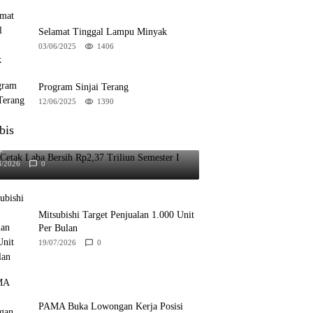
Selamat Tinggal Lampu Minyak
03/06/2025
1406
Program Sinjai Terang
12/06/2025
1390
bis
Cetak Laba Bersih Rp2,37 Triliun Semester I
6
8/2026
0
Mitsubishi Target Penjualan 1.000 Unit
Per Bulan
19/07/2026
0
PAMA Buka Lowongan Kerja Posisi