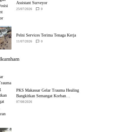
Assistant Surveyor
25/07/2026
0
Pelni Services Terima Tenaga Kerja
11/07/2026
0
lkumham
PKS Makassar Gelar Trauma Healing
Bangkitkan Semangat Korban
Kebakaran Tallo
07/08/2026