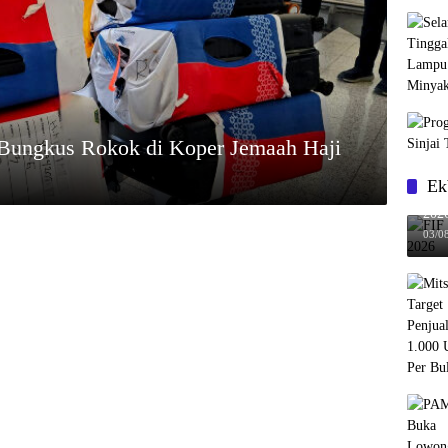
 Bungkus Rokok di Koper Jemaah Haji
Ek
FIF 
202
03/0