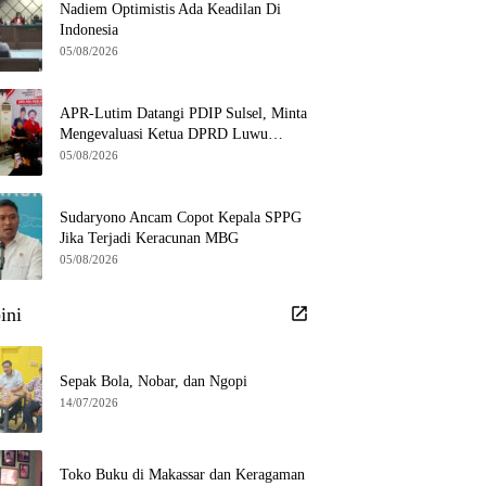
Nadiem Optimistis Ada Keadilan Di
Indonesia
05/08/2026
APR-Lutim Datangi PDIP Sulsel, Minta
Mengevaluasi Ketua DPRD Luwu
Timur
05/08/2026
Sudaryono Ancam Copot Kepala SPPG
Jika Terjadi Keracunan MBG
05/08/2026
ini
Sepak Bola, Nobar, dan Ngopi
14/07/2026
Toko Buku di Makassar dan Keragaman