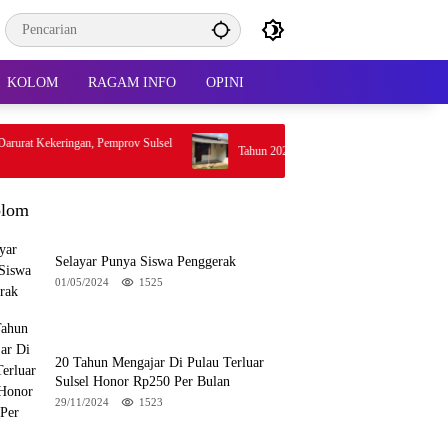
KOLOM
RAGAM INFO
OPINI
eringan, Pemprov Sulsel
Tahun 2027 Rumah Kontrakan Kena Pajak
lom
Selayar Punya Siswa Penggerak
01/05/2024
1525
20 Tahun Mengajar Di Pulau Terluar
Sulsel Honor Rp250 Per Bulan
29/11/2024
1523