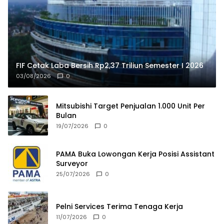
FIF Cetak Laba Bersih Rp2,37 Triliun Semester I 2026
03/08/2026
0
Mitsubishi Target Penjualan 1.000 Unit Per
Bulan
19/07/2026
0
PAMA Buka Lowongan Kerja Posisi Assistant
Surveyor
25/07/2026
0
Pelni Services Terima Tenaga Kerja
11/07/2026
0