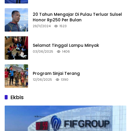
20 Tahun Mengajar Di Pulau Terluar Sulsel
Honor Rp250 Per Bulan
29/11/2024
1523
Selamat Tinggal Lampu Minyak
03/06/2025
1406
Program Sinjai Terang
12/06/2025
1390
Ekbis