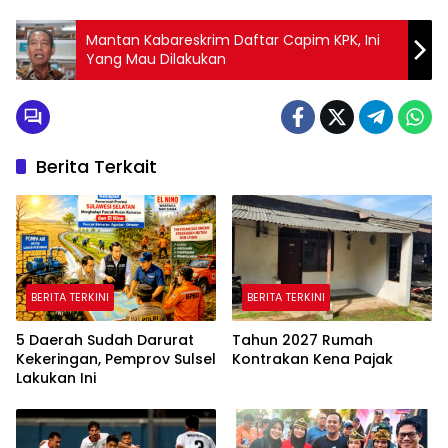
Mantan Kabareskrim Daftar Capim KPK, Ini
Yang Mau Dilakukan
Berita Terkait
BERITA TERKINI
BERITA TERKINI
5 Daerah Sudah Darurat
Tahun 2027 Rumah
Kekeringan, Pemprov Sulsel
Kontrakan Kena Pajak
Lakukan Ini