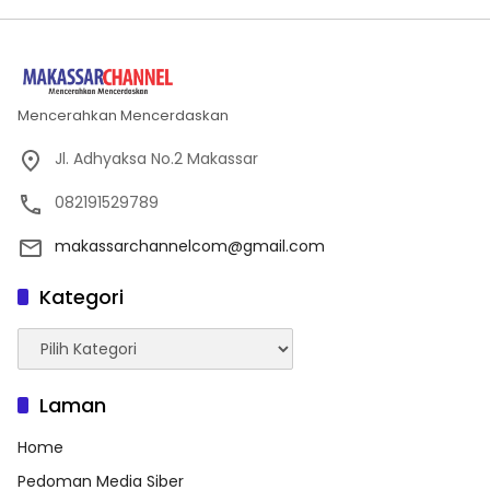
Mencerahkan Mencerdaskan
Jl. Adhyaksa No.2 Makassar
082191529789
makassarchannelcom@gmail.com
Kategori
Kategori
Laman
Home
Pedoman Media Siber