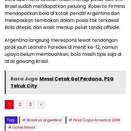
Brasil sudah mendapatkan peluang. Roberto Firmino
mendapatkan bola di kotak penalti Argentina dan
melepaskan tembakan dalam posisi tak terkawal.
Bola ditepis, dan wasit meniup peluit tanda
offside.
Argentina langsung merespons lewat tendangan
jarak jauh Leandro Paredes di menit ke-12, namun
upaya belum membuahkan, bola masih tipis saja di
atas gawang Brasil.
Baca Juga
Messi Cetak Gol Perdana, PSG
Tekuk City
1
2
3
»
Tag:
Brasil vs Argentina
Final Copa America 2019
Lionel Messi