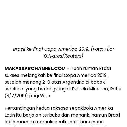
Brasil ke final Copa America 2019. (Foto: Pilar
Olivares/Reuters)
MAKASSARCHANNEL.COM
– Tuan rumah Brasil
sukses melangkah ke final Copa America 2019,
setelah menang 2-0 atas Argentina di babak
semifinal yang berlangsung di Estadio Mineirao, Rabu
(3/7/2019) pagi Wita.
Pertandingan kedua raksasa sepakbola Amerika
Latin itu berjalan terbuka dan menarik, namun Brasil
lebih mampu memaksimalkan peluang yang