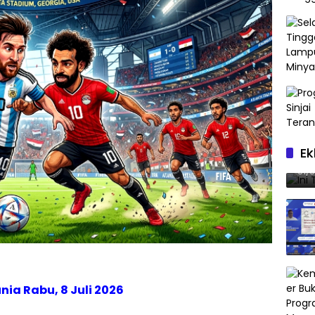
Ek
Ini
01/
ia Rabu, 8 Juli 2026