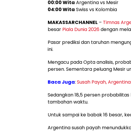
00:00 Wita
Argentina vs Mesir
04:00 Wita
Swiss vs Kolombia
MAKASSARCHANNEL
–
Timnas Arge
besar
Piala Dunia 2026
dengan mel
Pasar prediksi dan taruhan mengu
ini.
Mengacu pada Opta analisis, proba
persen. Sementara peluang Mesir un
Baca Juga
:
Susah Payah, Argentina
Sedangkan 18,5 persen probabilitas 
tambahan waktu.
Untuk sampai ke babak 16 besar, ked
Argentina susah payah menundukka