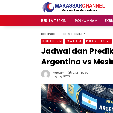
Langsung
ke
konten
BERITA TERKINI
POLKUMHAM
EKBI
Beranda
BERITA TERKINI
BERITA TERKINI
OLAHRAGA
PIALA DUNIA 2026
Jadwal dan Predi
Argentina vs Mesi
Mustam
2 Min Baca
07/07/2026