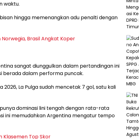
n waktu.
abisan hingga memenangkan adu penalti dengan
Norwegia, Brasil Angkat Koper
tina sangat diunggulkan dalam pertandingan ini
ssi berada dalam performa puncak.
a 2026, La Pulga sudah mencetak 7 gol, satu kali
 punya dominasi lini tengah dengan rata-rata
nsi ini memudahkan Argentina mengatur tempo
n Klasemen Top Skor