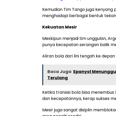
Kemudian Tim Tango juga kenyang 
menghadapi berbagai bentuk tekan
Kekuatan Mesir
Meskipun menjadi tim unggulan, Arg
punya kecepatan serangan balik 
Aliran bola dari lini tengah ke dep
Baca Juga
Spanyol Menunggu I
Terulang
Ketika transisi bola bisa menembus
dan kecepatannya, kerap sukses m
Mesir juga sangat disiplin membl