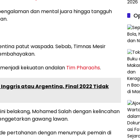
pengalaman dan mental juara hingga tangguh
Op
an.
entina patut waspada. Sebab, Timnas Mesir
membahayakan.
an menjadi kekuatan andalan
Tim Pharaohs
.
nggris atau Argentina, Final 2022 Tidak
 lini belakang, Mohamed Salah dengan kelincahan
enggetarkan gawang lawan.
okade pertahanan dengan menumpuk pemain di