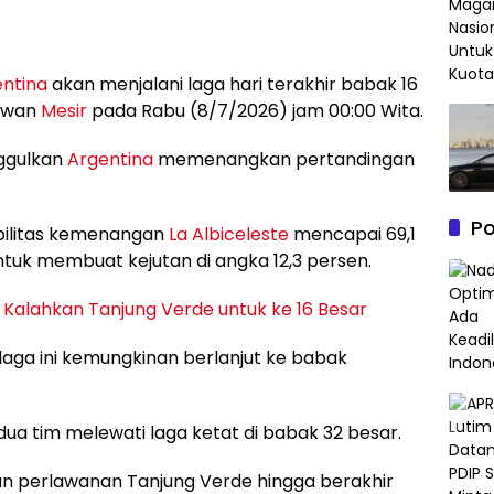
ntina
akan menjalani laga hari terakhir babak 16
awan
Mesir
pada Rabu (8/7/2026) jam 00:00 Wita.
nggulkan
Argentina
memenangkan pertandingan
P
bilitas kemenangan
La Albiceleste
mencapai 69,1
tuk membuat kejutan di angka 12,3 persen.
 Kalahkan Tanjung Verde untuk ke 16 Besar
laga ini kemungkinan berlanjut ke babak
ua tim melewati laga ketat di babak 32 besar.
n perlawanan Tanjung Verde hingga berakhir