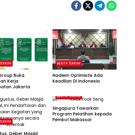
TERKINI
BERITA TERKINI
Group Buka
Nadiem Optimistis Ada
an Kerja
Keadilan Di Indonesia
atan Jakarta
BERITA TERKINI
Singapura Tawarkan
Program Pelatihan kepada
Pemkot Makassar
TERKINI
tus, Geber Masjid