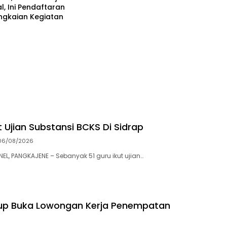
l, Ini Pendaftaran
ngkaian Kegiatan
t Ujian Substansi BCKS Di Sidrap
06/08/2026
, PANGKAJENE – Sebanyak 51 guru ikut ujian…
up Buka Lowongan Kerja Penempatan