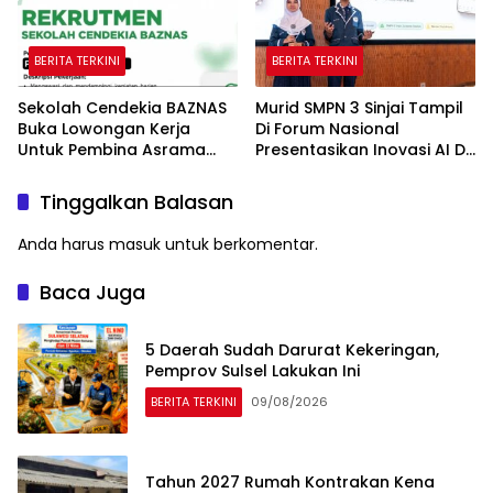
BERITA TERKINI
BERITA TERKINI
Sekolah Cendekia BAZNAS
Murid SMPN 3 Sinjai Tampil
Buka Lowongan Kerja
Di Forum Nasional
Untuk Pembina Asrama
Presentasikan Inovasi AI Di
Putri
Kantor Google Indonesia
Tinggalkan Balasan
Anda harus
masuk
untuk berkomentar.
Baca Juga
5 Daerah Sudah Darurat Kekeringan,
Pemprov Sulsel Lakukan Ini
BERITA TERKINI
09/08/2026
Tahun 2027 Rumah Kontrakan Kena