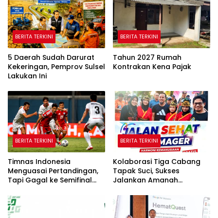
BERITA TERKINI
BERITA TERKINI
5 Daerah Sudah Darurat
Tahun 2027 Rumah
Kekeringan, Pemprov Sulsel
Kontrakan Kena Pajak
Lakukan Ini
BERITA TERKINI
BERITA TERKINI
Timnas Indonesia
Kolaborasi Tiga Cabang
Menguasai Pertandingan,
Tapak Suci, Sukses
Tapi Gagal ke Semifinal
Jalankan Amanah
Piala AFF
Panggung di Hadapan
Gubernur Sulawesi Selatan