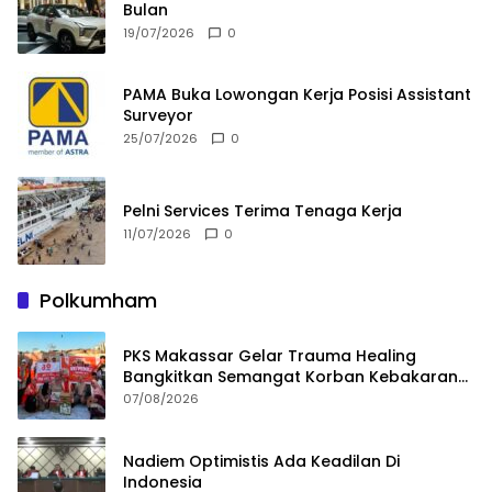
Bulan
19/07/2026
0
PAMA Buka Lowongan Kerja Posisi Assistant
Surveyor
25/07/2026
0
Pelni Services Terima Tenaga Kerja
11/07/2026
0
Polkumham
PKS Makassar Gelar Trauma Healing
Bangkitkan Semangat Korban Kebakaran
Tallo
07/08/2026
Nadiem Optimistis Ada Keadilan Di
Indonesia