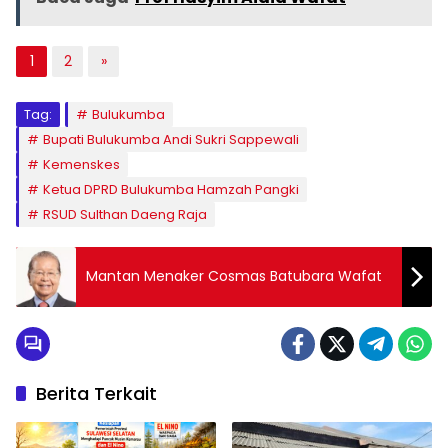
1
2
»
Tag:
Bulukumba
Bupati Bulukumba Andi Sukri Sappewali
Kemenskes
Ketua DPRD Bulukumba Hamzah Pangki
RSUD Sulthan Daeng Raja
Mantan Menaker Cosmas Batubara Wafat
Berita Terkait