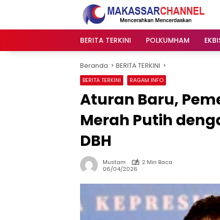
Langsung
ke
konten
BERITA TERKINI
POLKUMHAM
EKBI
Beranda
BERITA TERKINI
BERITA TERKINI
RAGAM INFO
Aturan Baru, Peme
Merah Putih deng
DBH
Mustam
2 Min Baca
06/04/2026