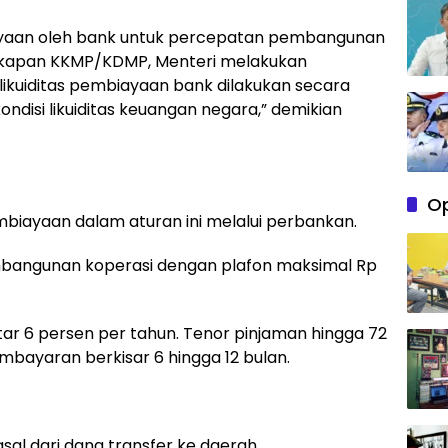
aan oleh bank untuk percepatan pembangunan
engkapan KKMP/KDMP, Menteri melakukan
kuiditas pembiayaan bank dilakukan secara
isi likuiditas keuangan negara,” demikian
Op
iayaan dalam aturan ini melalui perbankan.
mbangunan koperasi dengan plafon maksimal Rp
ar 6 persen per tahun. Tenor pinjaman hingga 72
bayaran berkisar 6 hingga 12 bulan.
l dari dana transfer ke daerah.