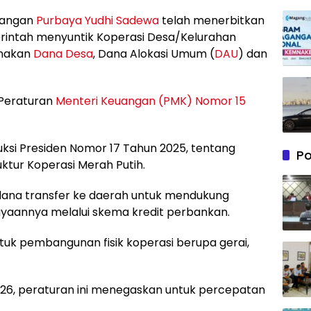
uangan
Purbaya Yudhi Sadewa
telah menerbitkan
merintah menyuntik Koperasi Desa/Kelurahan
nakan
Dana Desa
, Dana Alokasi Umum (
DAU
) dan
 Peraturan
Menteri Keuangan (PMK) Nomor 15
ruksi Presiden Nomor 17 Tahun 2025, tentang
P
tur Koperasi Merah Putih.
dana transfer ke daerah untuk mendukung
annya melalui skema kredit perbankan.
tuk pembangunan fisik koperasi berupa gerai,
026, peraturan ini menegaskan untuk percepatan