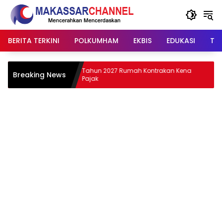
Langsung
ke
konten
BERITA TERKINI
POLKUMHAM
EKBIS
EDUKASI
TIP
gan,
Tahun 2027 Rumah Kontrakan Kena
T
Breaking News
Pajak
P
P