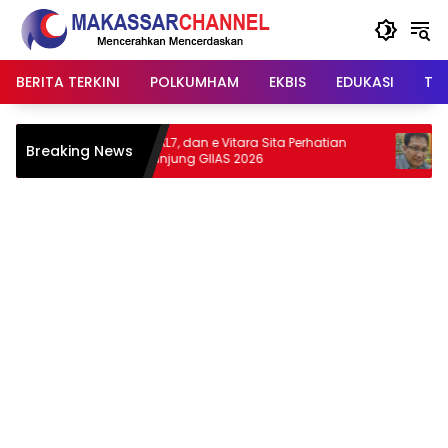
Langsung
ke
konten
BERITA TERKINI
POLKUMHAM
EKBIS
EDUKASI
TIP
Fronx, XL7, dan e Vitara Sita Perhatian
PWI Sulse
Breaking News
Pengunjung GIIAS 2026
Jurnalis