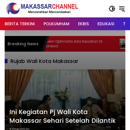
Langsung
ke
konten
BERITA TERKINI
POLKUMHAM
EKBIS
EDUKASI
TIP
Nadiem Optimistis Ada Keadilan Di
APR-L
Breaking News
Indonesia
Menge
Rujab Wali Kota Makassar
Ini Kegiatan Pj Wali Kota
Makassar Sehari Setelah Dilantik
27/06/2020